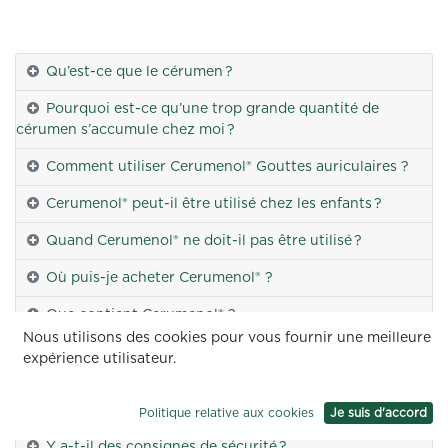
Qu’est-ce que le cérumen ?
Pourquoi est-ce qu’une trop grande quantité de
cérumen s’accumule chez moi ?
Comment utiliser Cerumenol® Gouttes auriculaires ?
Cerumenol® peut-il être utilisé chez les enfants ?
Quand Cerumenol® ne doit-il pas être utilisé ?
Où puis-je acheter Cerumenol® ?
Que contient Cerumenol® ?
Nous utilisons des cookies pour vous fournir une meilleure
Quelles sont les autres options thérapeutiques ?
expérience utilisateur.
Quand dois-je consulter un médecin en cas de
bouchon de cérumen ?
Politique relative aux cookies
Je suis d'accord
Y a-t-il des consignes de sécurité ?