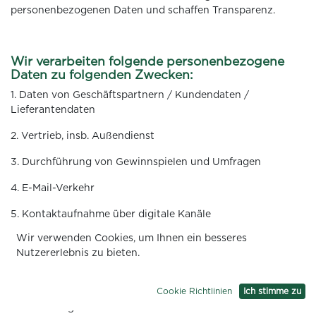
personenbezogenen Daten und schaffen Transparenz.
Wir verarbeiten folgende personenbezogene
Daten zu folgenden Zwecken:
1. Daten von Geschäftspartnern / Kundendaten /
Lieferantendaten
2. Vertrieb, insb. Außendienst
3. Durchführung von Gewinnspielen und Umfragen
4. E-Mail-Verkehr
5. Kontaktaufnahme über digitale Kanäle
(Gesundheitsdaten)
Wir verwenden Cookies, um Ihnen ein besseres
Nutzererlebnis zu bieten.
6. Umgang mit Visitenkarten
7. Videoüberwachung
Cookie Richtlinien
Ich stimme zu
8. Bestellungen von Arzneimittelmustern