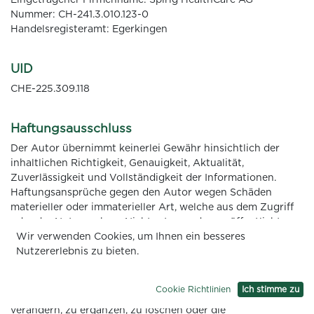
Eingetragener Firmenname: Spirig HealthCare AG
Nummer: CH-241.3.010.123-0
Handelsregisteramt: Egerkingen
UID
CHE-225.309.118
Haftungsausschluss
Der Autor übernimmt keinerlei Gewähr hinsichtlich der
inhaltlichen Richtigkeit, Genauigkeit, Aktualität,
Zuverlässigkeit und Vollständigkeit der Informationen.
Haftungsansprüche gegen den Autor wegen Schäden
materieller oder immaterieller Art, welche aus dem Zugriff
oder der Nutzung bzw. Nichtnutzung der veröffentlichten
Informationen, durch Missbrauch der Verbindung oder
Wir verwenden Cookies, um Ihnen ein besseres
durch technische Störungen entstanden sind, werden
Nutzererlebnis zu bieten.
ausgeschlossen. Alle Angebote sind unverbindlich. Der
Autor behält es sich ausdrücklich vor, Teile der Seiten oder
Cookie Richtlinien
Ich stimme zu
das gesamte Angebot ohne gesonderte Ankündigung zu
verändern, zu ergänzen, zu löschen oder die